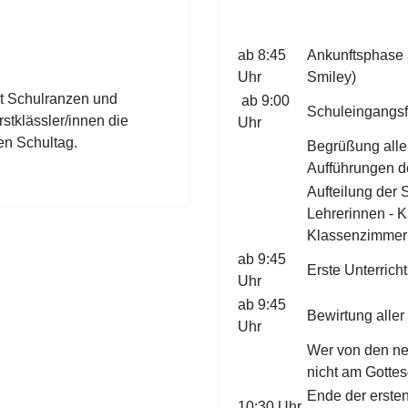
ab 8:45
Ankunftsphase 
Uhr
Smiley)
it Schulranzen und
ab 9:00
Schuleingangsfe
rstklässler/innen die
Uhr
en Schultag.
Begrüßung aller
Aufführungen d
Aufteilung der 
Lehrerinnen - K
Klassenzimmern
ab 9:45
Erste Unterric
Uhr
ab 9:45
Bewirtung aller
Uhr
Wer von den ne
nicht am Gotte
Ende der ersten
10:30 Uhr