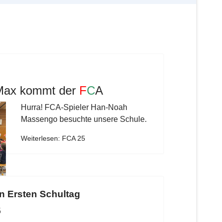
 Max kommt der
F
C
A
Hurra! FCA-Spieler Han-Noah
Massengo besuchte unsere Schule.
Weiterlesen: FCA 25
en Ersten Schultag
5